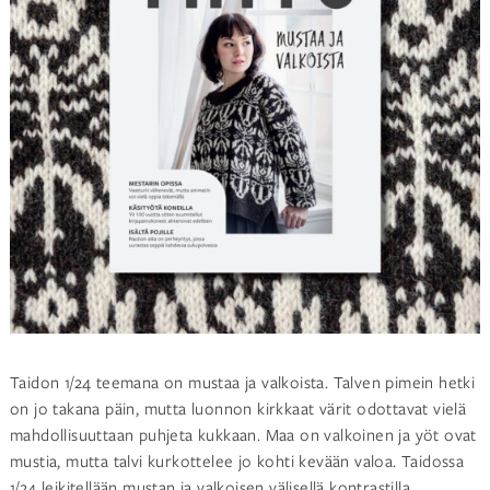
Taidon 1/24 teemana on mustaa ja valkoista. Talven pimein hetki
on jo takana päin, mutta luonnon kirkkaat värit odottavat vielä
mahdollisuuttaan puhjeta kukkaan. Maa on valkoinen ja yöt ovat
mustia, mutta talvi kurkottelee jo kohti kevään valoa. Taidossa
1/24 leikitellään mustan ja valkoisen välisellä kontrastilla.