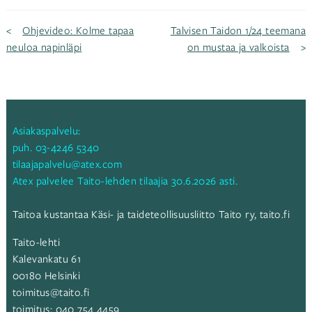
Artikkelien
Ohjevideo: Kolme tapaa
Talvisen Taidon 1/24 teemana
neuloa napinläpi
on mustaa ja valkoista
selaus
Asiakaspalvelu:
puh.
03-4246 5340
tilaajapalvelu@atex.com
Atex palvelee Taito-lehden tilaajia 30.6.2026 asti.
Taitoa kustantaa Käsi- ja taideteollisuusliitto Taito ry,
taito.fi
Taito-lehti
Kalevankatu 61
00180 Helsinki
toimitus@taito.fi
toimitus:
040 754 4459