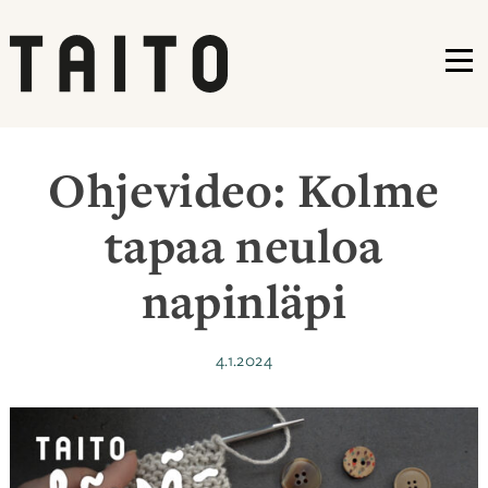
VA
Siirry
sisältöön
Ohjevideo: Kolme
tapaa neuloa
napinläpi
Julkaistu
4.1.2024