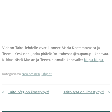
Videon Taito-lehdelle ovat luoneet Maria Kostamovaara ja
Teemu Keskinen, jotka pitävät Youtubessa @nupunupu-kanavaa.
Klikkaa tästä Marian ja Teemun omalle kanavalle:
Nupu Nupu.
Kategoriassa
Neulominen
,
Ohjeet
Artikkelien
Taito 6/23 on ilmestynyt!
Taito 1/24 on ilmestynyt!
selaus