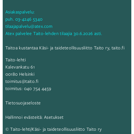
Asiakaspalvelu:
puh.
03-4246 5340
tilaajapalvelu@atex.com
Atex palvelee Taito-lehden tilaajia 30.6.2026 asti.
Taitoa kustantaa Käsi- ja taideteollisuusliitto Taito ry,
taito.fi
Taito-lehti
Kalevankatu 61
00180 Helsinki
toimitus@taito.fi
toimitus:
040 754 4459
Tietosuojaseloste
Hallinnoi evästeitä:
Asetukset
© Taito-lehti/Käsi- ja taideteollisuusliitto Taito ry