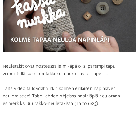
Neuletakit ovat nosteessa ja mikäpä olisi parempi tapa
viimeistellä suloinen takki kuin hurmaavilla napeilla.
Tältä videolta löydät vinkit kolmen erilaisen napinläven
neulomiseen! Taito-lehden ohjeissa napinläpiä neulotaan
esimerkiksi Juurakko-neuletakissa (Taito 6/23).
Accept
Toiminnalliset
cookies to view the content.