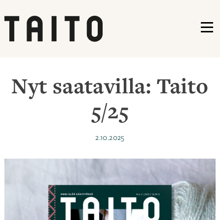
VA
Siirry
sisältöön
Nyt saatavilla: Taito
5/25
Julkaistu
2.10.2025