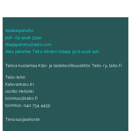
selaus
Asiakaspalvelu:
puh.
03-4246 5340
tilaajapalvelu@atex.com
Atex palvelee Taito-lehden tilaajia 30.6.2026 asti.
Taitoa kustantaa Käsi- ja taideteollisuusliitto Taito ry,
taito.fi
Taito-lehti
Kalevankatu 61
00180 Helsinki
toimitus@taito.fi
toimitus:
040 754 4459
Tietosuojaseloste