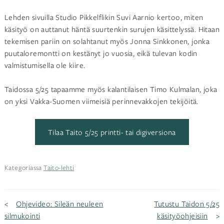
Lehden sivuilla Studio Pikkelflikin Suvi Aarnio kertoo, miten
käsityö on auttanut häntä suurtenkin surujen käsittelyssä. Hitaan
tekemisen pariin on solahtanut myös Jonna Sinkkonen, jonka
puutaloremontti on kestänyt jo vuosia, eikä tulevan kodin
valmistumisella ole kiire.
Taidossa 5/25 tapaamme myös kalantilaisen Timo Kulmalan, joka
on yksi Vakka-Suomen viimeisiä perinnevakkojen tekijöitä.
Tilaa Taito 5/25 printti- tai digiversiona
Kategoriassa
Taito-lehti
Artikkelien
Ohjevideo: Sileän neuleen
Tutustu Taidon 5/25
silmukointi
käsityöohjeisiin