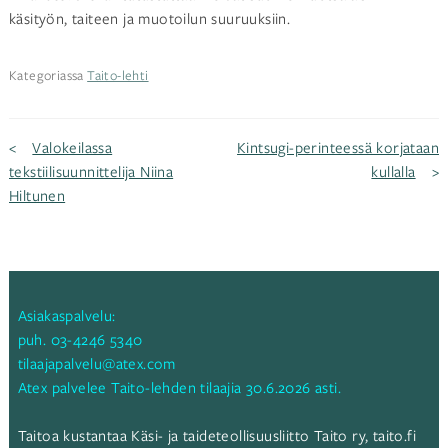
käsityön, taiteen ja muotoilun suuruuksiin.
Kategoriassa
Taito-lehti
Artikkelien
Valokeilassa
Kintsugi-perinteessä korjataan
tekstiilisuunnittelija Niina
kullalla
Hiltunen
selaus
Asiakaspalvelu:
puh.
03-4246 5340
tilaajapalvelu@atex.com
Atex palvelee Taito-lehden tilaajia 30.6.2026 asti.
Taitoa kustantaa Käsi- ja taideteollisuusliitto Taito ry,
taito.fi