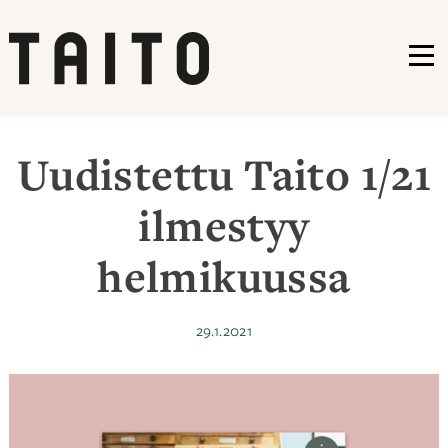
VA
Siirry
sisältöön
Uudistettu Taito 1/21
ilmestyy
helmikuussa
Julkaistu
29.1.2021