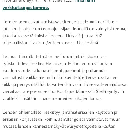
Irtonumeromyyntiin lehti tulee 10.2.
Tilaa lehti
verkkokaupastamme.
Lehden teemasivut uudistuvat siten, että aiemmin erillisten
juttujen ja ohjeiden teemojen sijaan lehdellä on vain yksi teema,
joka kattaa sekä kaksi aiheeseen liittyvää juttua että
ohjemalliston. Taidon 1/21 teemana on Uusi elämä.
Teeman tiimoilta tutustumme Turun taitokeskuksessa
työskentelevään Elina Helmiseen. Helminen on viimeisen
kuuden vuoden aikana kirjonut, parsinut ja paikannut
vimmatusti, vaikka aiemmin hän kuvitteli, ettei sen kaltainen
pikkupiiperrys olisi häntä varten lainkaan. Toisessa teemajutussa
vieraillaan ateljeeompelimo Boutique Minnessä. Siellä syntyviin
vaatteisiin lisätään ripaus menneiden aikojen lumoa.
Lehden ohjemallisto keskittyy jämämateriaalien käyttöön ja
erilaisiin korjaustekniikoihin. Jämälangoista valmistuvat muun
muassa lehden kannessa näkyvät
Räsymattopaita
ja –
sukat
.