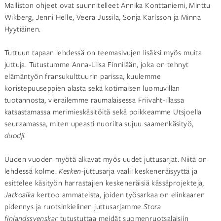
Malliston ohjeet ovat suunnitelleet Annika Konttaniemi, Minttu
Wikberg, Jenni Helle, Veera Jussila, Sonja Karlsson ja Minna
Hyytiäinen.
Tuttuun tapaan lehdessä on teemasivujen lisäksi myös muita
juttuja. Tutustumme Anna-Liisa Finnilään, joka on tehnyt
elämäntyön fransukulttuurin parissa, kuulemme
koristepuuseppien alasta sekä kotimaisen luomuvillan
tuotannosta, vierailemme raumalaisessa Friivaht-illassa
katsastamassa merimieskäsitöitä sekä poikkeamme Utsjoella
seuraamassa, miten upeasti nuorilta sujuu saamenkäsityö,
duodji
.
Uuden vuoden myötä alkavat myös uudet juttusarjat. Niitä on
lehdessä kolme.
Kesken
-juttusarja vaalii keskeneräisyyttä ja
esittelee käsityön harrastajien keskeneräisiä kässäprojekteja,
Jatkoaika
kertoo ammateista, joiden työsarkaa on elinkaaren
pidennys ja ruotsinkielinen juttusarjamme
Stora
finlandssvenskar
tutustuttaa meidät suomenruotsalaisiin