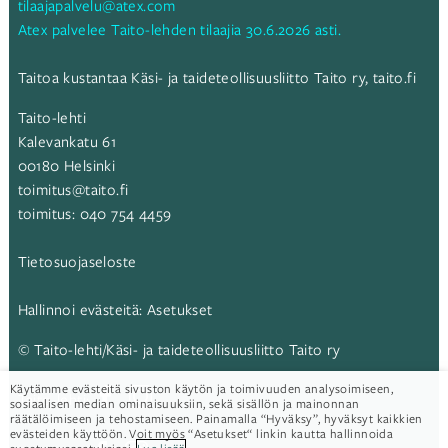
tilaajapalvelu@atex.com
Atex palvelee Taito-lehden tilaajia 30.6.2026 asti.
Taitoa kustantaa Käsi- ja taideteollisuusliitto Taito ry,
taito.fi
Taito-lehti
Kalevankatu 61
00180 Helsinki
toimitus@taito.fi
toimitus:
040 754 4459
Tietosuojaseloste
Hallinnoi evästeitä:
Asetukset
© Taito-lehti/Käsi- ja taideteollisuusliitto Taito ry
Käytämme evästeitä sivuston käytön ja toimivuuden analysoimiseen,
Taito-lehti:
sosiaalisen median ominaisuuksiin, sekä sisällön ja mainonnan
räätälöimiseen ja tehostamiseen. Painamalla “Hyväksy”, hyväksyt kaikkien
evästeiden käyttöön. Voit myös “Asetukset“ linkin kautta hallinnoida