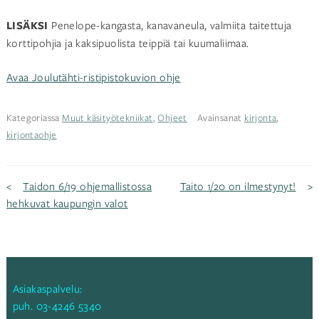
LISÄKSI
Penelope-kangasta, kanavaneula, valmiita taitettuja
korttipohjia ja kaksipuolista teippiä tai kuumaliimaa.
Avaa Joulutähti-ristipistokuvion ohje
Kategoriassa
Muut käsityötekniikat
,
Ohjeet
Avainsanat
kirjonta
,
kirjontaohje
Artikkelien
Taidon 6/19 ohjemallistossa
Taito 1/20 on ilmestynyt!
hehkuvat kaupungin valot
selaus
Asiakaspalvelu:
puh.
03-4246 5340