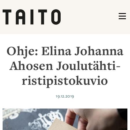
VA
Siirry
sisältöön
Ohje: Elina Johanna
Ahosen Joulutähti-
ristipistokuvio
Julkaistu
19.12.2019