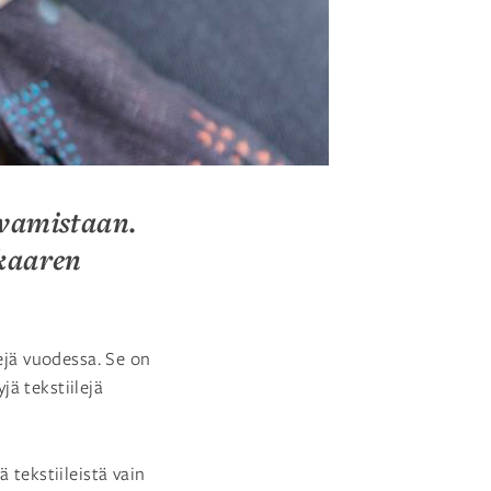
svamistaan.
nkaaren
lejä vuodessa. Se on
jä tekstiilejä
 tekstiileistä vain