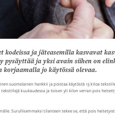
et kodeissa ja jäteasemilla kasvavat ka
y pysäyttää ja yksi avain siihen on eli
 korjaamalla jo käytössä olevaa.
ainen suomalainen hankkii ja poistaa käytöstä 13 kiloa tekstii
 tekstiilejä kuukaudessa ja toisen yli kilon verran pois heitetty
lle. Surullisemmaksi tilanteen tekee se, että pois heitetyistä