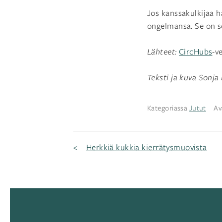
Jos kanssakulkijaa h
ongelmansa. Se on se
Lähteet:
CircHubs
-v
Teksti ja kuva Sonja
Kategoriassa
Jutut
Av
Artikkelien
Herkkiä kukkia kierrätysmuovista
selaus