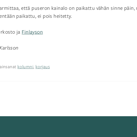
armittaa, että puseron kainalo on paikattu vähän sinne päin,
ntään paikattu, ei pois heitetty.
erkosto ja
Finlayson
 Karlsson
ainsanat
kolumni
,
korjaus