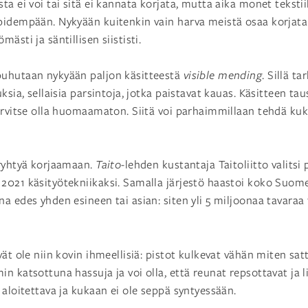
a ei voi tai sitä ei kannata korjata, mutta aika monet tekstiil
pidempään. Nykyään kuitenkin vain harva meistä osaa korjata
ästi ja säntillisen siististi.
uhutaan nykyään paljon käsitteestä
visible mending
. Sillä t
ksia, sellaisia parsintoja, jotka paistavat kauas. Käsitteen taus
arvitse olla huomaamaton. Siitä voi parhaimmillaan tehdä ku
 ryhtyä korjaamaan.
Taito
-lehden kustantaja Taitoliitto valitsi
2021 käsityötekniikaksi. Samalla järjestö haastoi koko Suo
 edes yhden esineen tai asian: siten yli 5 miljoonaa tavaraa ta
ät ole niin kovin ihmeellisiä: pistot kulkevat vähän miten satt
n katsottuna hassuja ja voi olla, että reunat repsottavat ja l
 aloitettava ja kukaan ei ole seppä syntyessään.