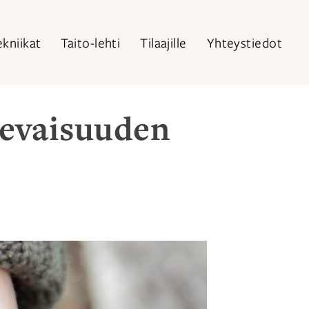
ekniikat
Taito-lehti
Tilaajille
Yhteystiedot
levaisuuden