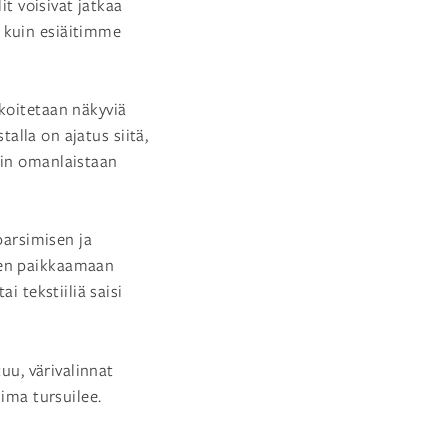
it voisivat jatkaa
 kuin esiäitimme
arkoitetaan näkyviä
talla on ajatus siitä,
kin omanlaistaan
 parsimisen ja
men paikkaamaan
i tekstiiliä saisi
uu, värivalinnat
iima tursuilee.