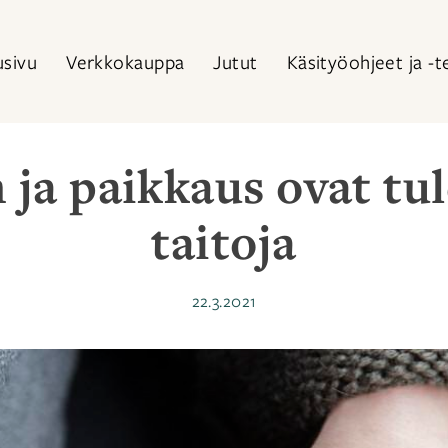
usivu
Verkkokauppa
Jutut
Käsityöohjeet ja -t
 ja paikkaus ovat tu
taitoja
Julkaistu
22.3.2021