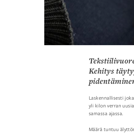
Tekstiilivuor
Kehitys täyty
pidentäminen
Laskennallisesti jok
yli kilon verran uusia
samassa ajassa.
Määrä tuntuu älyttömä