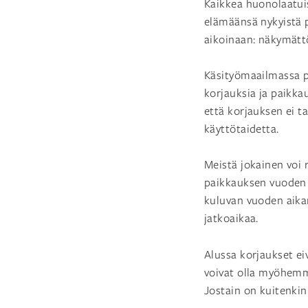
Kaikkea huonolaatuist
elämäänsä nykyistä 
aikoinaan: näkymättöm
Käsityömaailmassa p
korjauksia ja paikkau
että korjauksen ei t
käyttötaidetta.
Meistä jokainen voi
paikkauksen vuoden 
kuluvan vuoden aikana
jatkoaikaa.
Alussa korjaukset eiv
voivat olla myöhemmi
Jostain on kuitenkin