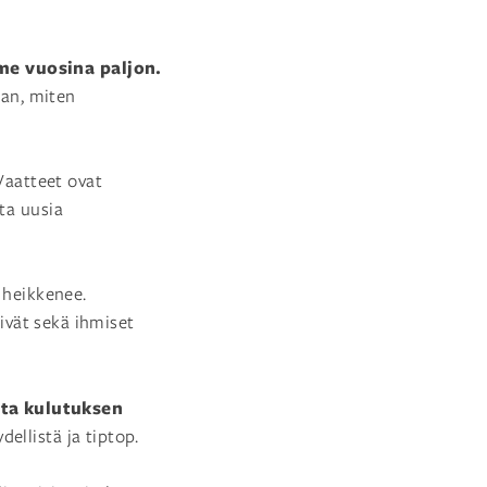
ime vuosina paljon.
an, miten
 Vaatteet ovat
ta uusia
 heikkenee.
sivät sekä ihmiset
tta kulutuksen
ellistä ja tiptop.