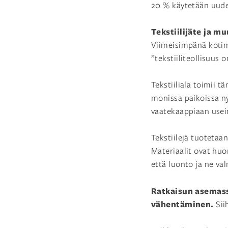
20 % käytetään uudel
Tekstiilijäte ja m
Viimeisimpänä koti
”tekstiiliteollisuus
Tekstiiliala toimii 
monissa paikoissa ny
vaatekaappiaan usei
Tekstiilejä tuotetaa
Materiaalit ovat huon
että luonto ja ne val
Ratkaisun asemassa
vähentäminen.
Sii