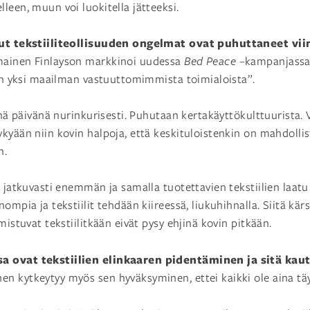
leen, muun voi luokitella jätteeksi.
uut tekstiiliteollisuuden ongelmat ovat puhuttaneet vi
mainen Finlayson markkinoi uudessa
Bed Peace –
kampanjassa
 on yksi maailman vastuuttomimmista toimialoista”.
tänä päivänä nurinkurisesti. Puhutaan kertakäyttökulttuurista.
kyään niin kovin halpoja, että keskituloistenkin on mahdollis
n.
n jatkuvasti enemmän ja samalla tuotettavien tekstiilien laatu
ompia ja tekstiilit tehdään kiireessä, liukuhihnalla. Siitä kär
mistuvat tekstiilitkään eivät pysy ehjinä kovin pitkään.
 ovat tekstiilien elinkaaren pidentäminen ja sitä kau
hen kytkeytyy myös sen hyväksyminen, ettei kaikki ole aina täyd