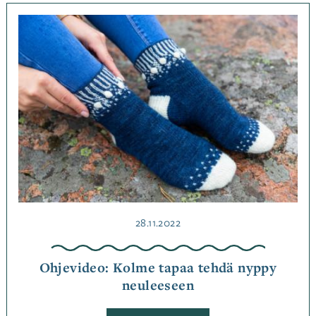
kirjoneuleessa
Kategoriassa
Neulominen
,
Ohjeet
Avainsanat
neuleohje
,
neulonta
,
ohje
Julkaistu
28.11.2022
Ohjevideo: Kolme tapaa tehdä nyppy
neuleeseen