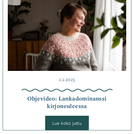
Neulominen
,
Ohjeet
Avainsanat
neulonta
,
ohje
Julkaistu
2.2.2023
Ohjevideo: Lankadominanssi
kirjoneuleessa
:
Lue koko juttu
Ohjevideo:
Lankadominanssi