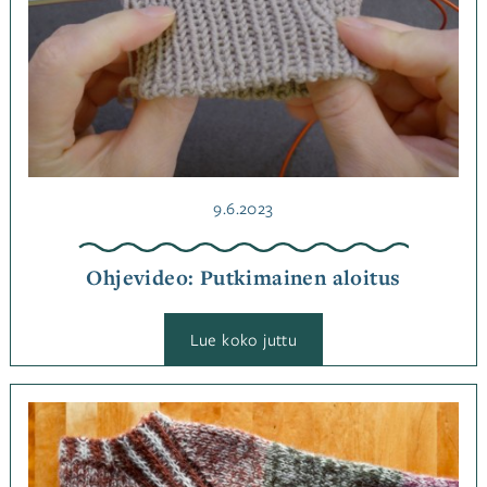
Julkaistu
9.6.2023
Ohjevideo: Putkimainen aloitus
:
Lue koko juttu
Ohjevideo:
Putkimainen
aloitus
Kategoriassa
Neulominen
,
Ohjeet