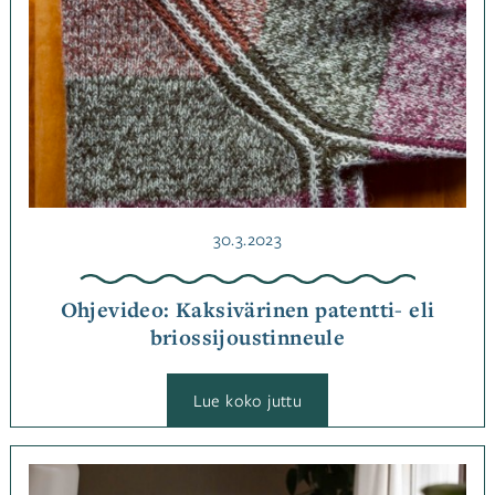
Julkaistu
30.3.2023
Ohjevideo: Kaksivärinen patentti- eli
briossijoustinneule
:
Lue koko juttu
Ohjevideo:
Kaksivärinen
patentti-
eli
Kategoriassa
briossijoustinneule