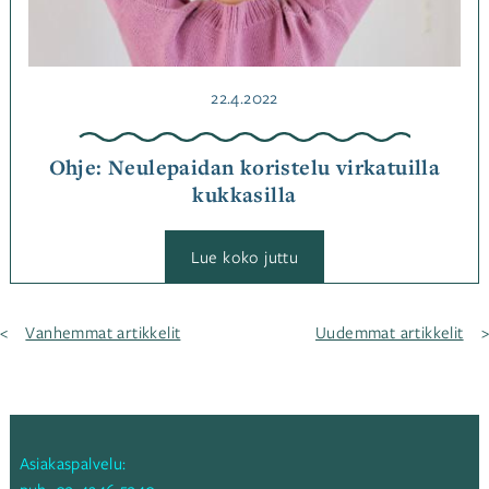
Julkaistu
22.4.2022
Ohje: Neulepaidan koristelu virkatuilla
kukkasilla
:
Lue koko juttu
Ohje:
Neulepaidan
koristelu
virkatuilla
Artikkelien
Vanhemmat artikkelit
Uudemmat artikkelit
kukkasilla
selaus
Asiakaspalvelu: