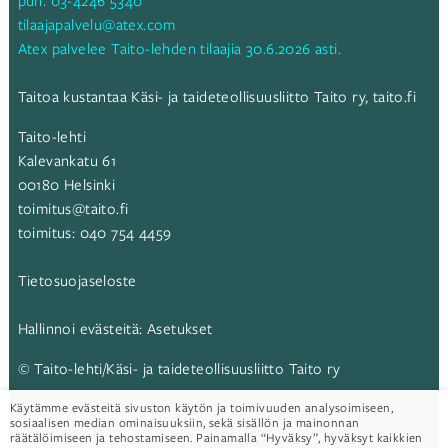
puh.
03-4246 5340
tilaajapalvelu@atex.com
Atex palvelee Taito-lehden tilaajia 30.6.2026 asti.
Taitoa kustantaa Käsi- ja taideteollisuusliitto Taito ry,
taito.fi
Taito-lehti
Kalevankatu 61
00180 Helsinki
toimitus@taito.fi
toimitus:
040 754 4459
Tietosuojaseloste
Hallinnoi evästeitä:
Asetukset
© Taito-lehti/Käsi- ja taideteollisuusliitto Taito ry
Käytämme evästeitä sivuston käytön ja toimivuuden analysoimiseen,
Taito-lehti:
sosiaalisen median ominaisuuksiin, sekä sisällön ja mainonnan
räätälöimiseen ja tehostamiseen. Painamalla “Hyväksy”, hyväksyt kaikkien