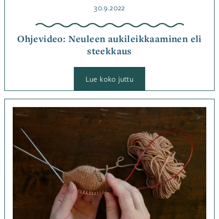
Julkaistu
30.9.2022
Ohjevideo: Neuleen aukileikkaaminen eli
steekkaus
:
Lue koko juttu
Ohjevideo:
Neuleen
aukileikkaaminen
eli
Kategoriassa
steekkaus
Neulominen
,
Ohjeet
Avainsanat
neulonta
,
ohje