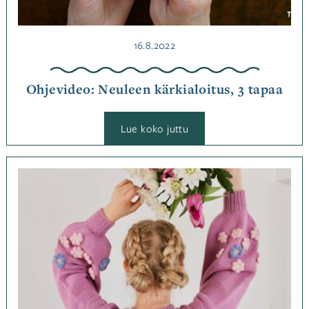
Julkaistu
16.8.2022
Ohjevideo: Neuleen kärkialoitus, 3 tapaa
:
Lue koko juttu
Ohjevideo:
Neuleen
kärkialoitus,
3
Kategoriassa
tapaa
Neulominen
,
Ohjeet
,
Virkkaus
Avainsanat
kukkienkevät
,
virkkaus
,
virkkausohje