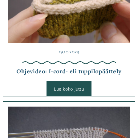
Julkaistu
19.10.2023
Ohjevideo: I-cord- eli tuppilopäättely
:
Lue koko juttu
Ohjevideo:
I-
cord-
eli
Kategoriassa
tuppilopäättely
Neulominen
,
Ohjeet