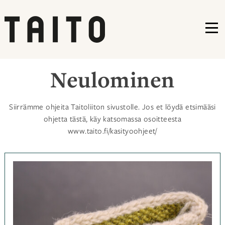
VA
Siirry
Neulominen
sisältöön
Siirrämme ohjeita Taitoliiton sivustolle. Jos et löydä etsimääsi
ohjetta tästä, käy katsomassa osoitteesta
www.taito.fi/kasityoohjeet/
Kategoriassa
Neulominen
,
Ohjeet