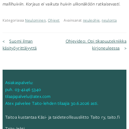
mallihuiviin. Korjaus ei vaikuta huivin ulkonäköön ratkaisevasti.
Kategoriassa
Neulominen
,
Ohjeet
Avainsanat
neuleohje
,
neulonta
Artikkelien
Suomi ilman
Ohjevideo: Opi tikapuutekniikka
käsityöyrittäjyyttä
kirjoneuleessa
selaus
Asiakaspalvelu:
puh.
03-4246 5340
tilaajapalvelu@atex.com
Atex palvelee Taito-lehden tilaajia 30.6.2026 asti.
Taitoa kustantaa Käsi- ja taideteollisuusliitto Taito ry,
taito.fi
Taito-lehti