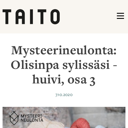
VA
Siirry
sisältöön
Mysteerineulonta:
Olisinpa sylissäsi -
huivi, osa 3
Julkaistu
7.10.2020