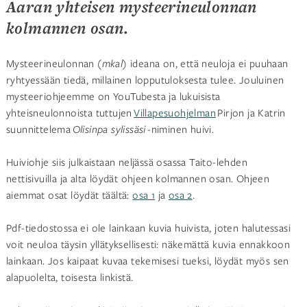
Aaran yhteisen mysteerineulonnan
kolmannen osan.
Mysteerineulonnan (
mkal
) ideana on, että neuloja ei puuhaan
ryhtyessään tiedä, millainen lopputuloksesta tulee. Jouluinen
mysteeriohjeemme on YouTubesta ja lukuisista
yhteisneulonnoista tuttujen
Villapesuohjelman
Pirjon ja Katrin
suunnittelema
Olisinpa sylissäsi
-niminen huivi.
Huiviohje siis julkaistaan neljässä osassa Taito-lehden
nettisivuilla ja alta löydät ohjeen kolmannen osan. Ohjeen
aiemmat osat löydät täältä:
osa 1
ja
osa 2
.
Pdf-tiedostossa ei ole lainkaan kuvia huivista, joten halutessasi
voit neuloa täysin yllätyksellisesti: näkemättä kuvia ennakkoon
lainkaan. Jos kaipaat kuvaa tekemisesi tueksi, löydät myös sen
alapuolelta, toisesta linkistä.