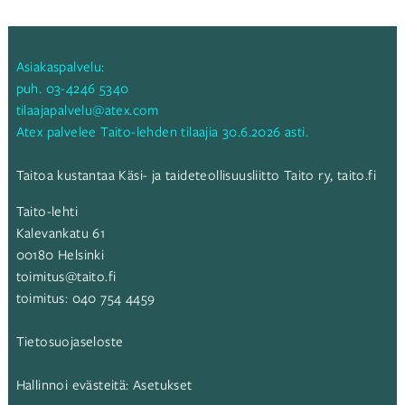
Asiakaspalvelu:
puh.
03-4246 5340
tilaajapalvelu@atex.com
Atex palvelee Taito-lehden tilaajia 30.6.2026 asti.
Taitoa kustantaa Käsi- ja taideteollisuusliitto Taito ry,
taito.fi
Taito-lehti
Kalevankatu 61
00180 Helsinki
toimitus@taito.fi
toimitus:
040 754 4459
Tietosuojaseloste
Hallinnoi evästeitä:
Asetukset