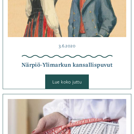
Julkaistu
3.6.2020
Närpiö-Ylimarkun kansallispuvut
:
Lue koko juttu
Närpiö-
Ylimarkun
kansallispuvut
Kategoriassa
Jutut
Avainsanat
kansallispuku