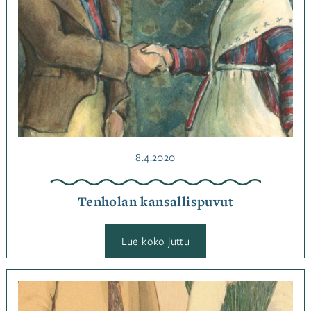
aloittelijoille
Julkaistu
8.4.2020
Tenholan kansallispuvut
:
Lue koko juttu
Tenholan
kansallispuvut
Kategoriassa
Jutut
Avainsanat