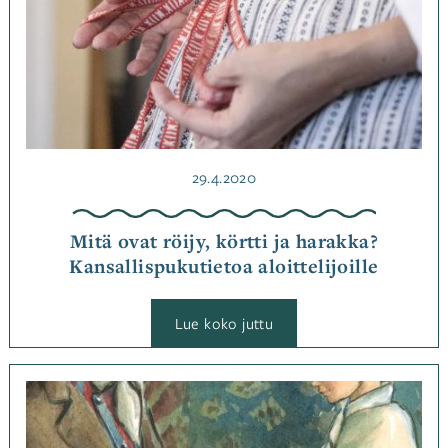
Julkaistu
29.4.2020
Mitä ovat röijy, körtti ja harakka?
Kansallispukutietoa aloittelijoille
:
Lue koko juttu
Mitä
ovat
röijy,
körtti
Kategoriassa
ja
Jutut
Avainsanat
harakka?
Kansallispukutietoa
kansallispuku