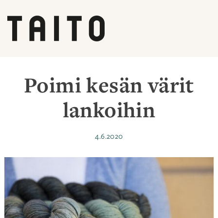
Siirry
sisältöön
Poimi kesän värit
lankoihin
Julkaistu
4.6.2020