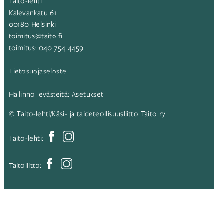
Taito-lehti
Kalevankatu 61
00180 Helsinki
toimitus@taito.fi
toimitus:
040 754 4459
Tietosuojaseloste
Hallinnoi evästeitä:
Asetukset
© Taito-lehti/Käsi- ja taideteollisuusliitto Taito ry
Taito-lehti:
Taitoliitto: