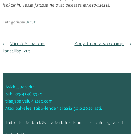
lankoihin. Tässä jutussa ne ovat oikeassa järjestyksessä.
Kategoriassa
Jutut
Artikkelien
Närpiö-Ylimarkun
Korjattu on arvokkaampi
kansallispuvut
selaus
Asiakaspalvelu:
puh.
03-4246 5340
tilaajapalvelu@atex.com
Atex palvelee Taito-lehden tilaajia 30.6.2026 asti.
Taitoa kustantaa Käsi- ja taideteollisuusliitto Taito ry,
taito.fi